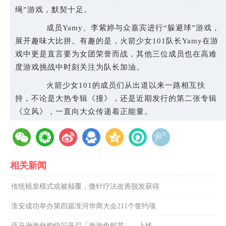
绳”游戏，默契十足。
成员Yamy、李紫婷与众嘉宾进行“躲避球”游戏，
展开趣味大比拼。有趣的是，火箭少女101队长Yamy在游
戏中更是直言要为女团荣誉而战，其他三位成员也在高难
度游戏挑战中时刻关注为队长加油。
火箭少女101的成员们从出道以来一路相互扶
持，不论是大热专辑《撞》，还是近期发行的第二张专辑
《立风》，一直向大众传递着正能量。
相关新闻
传统植发模式或被颠覆，微针疗法改善脱发获得
淮安成功举办第四届淮河华商大会211个签约项
亚马逊海外购快闪开启「海淘免邮节」，上线