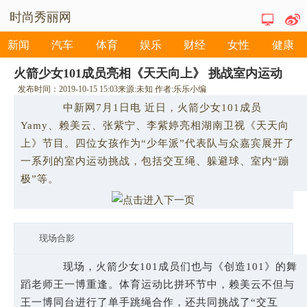
时尚秀丽网
新闻
汽车
体育
娱乐
财经
女性
健康
火箭少女101成员亮相《天天向上》 挑战室内运动
发布时间：
2019-10-15 15:03
来源:
未知
作者:
乐乐小编
中新网7月1日电 近日，火箭少女101成员
Yamy、赖美云、张紫宁、李紫婷亮相湖南卫视《天天向
上》节目。四位女孩作为“少年派”代表队与众嘉宾展开了
一系列的室内运动挑战，包括交互绳、躲避球、室内“蹦
极”等。
现场合影
现场，火箭少女101成员们也与《创造101》的舞
蹈老师王一博重逢。体育运动比拼环节中，赖美云不但与
王一博同台进行了单手跳绳合作，还共同挑战了“交互