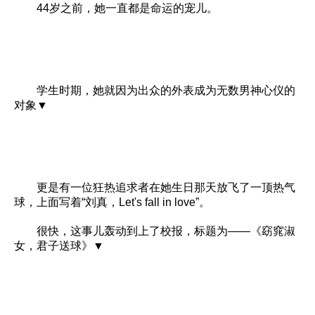
44岁之前，她一直都是命运的宠儿。
学生时期，她就因为出众的外表成为无数男神心仪的
对象▼
更是有一位狂热追求者在她生日那天放飞了一顶热气
球，上面写着“刘真，Let's fall in love”。
很快，这事儿轰动到上了校报，标题为——《窈窕淑
女，君子送球》▼