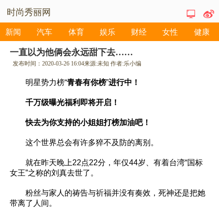
时尚秀丽网
新闻
汽车
体育
娱乐
财经
女性
健康
一直以为他俩会永远甜下去……
发布时间：
2020-03-26 16:04
来源:
未知
作者:
乐小编
明星势力榜“
青春有你榜
”
进行中！
千万级曝光福利即将开启！
快去为你支持的小姐姐打榜加油吧！
这个世界总会有许多猝不及防的离别。
就在昨天晚上22点22分，年仅44岁、有着台湾“国标
女王”之称的刘真去世了。
粉丝与家人的祷告与祈福并没有奏效，死神还是把她
带离了人间。