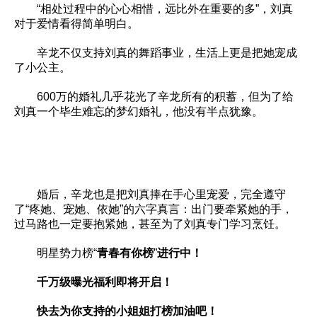
“相处过程中的心心相惜，远比外在重要的多”，刘真
对于爱情看得简单明白。
辛龙不仅支持刘真的舞蹈事业，生活上更是把她宠成
了小公主。
600万的婚礼几乎花光了辛龙所有的积蓄，但为了给
刘真一个毕生难忘的梦幻婚礼，他没有半点犹豫。
婚后，辛龙也是把刘真捧在手心里宠爱，完全遵守
了“疼她、宠她、依她”的六字真言：出门要牵紧她的手，
过马路也一定要抱紧她，甚至为了刘真专门学习烹饪。
明星势力榜“
青春有你榜
”
进行中！
千万级曝光福利即将开启！
快去为你支持的小姐姐打榜加油吧！