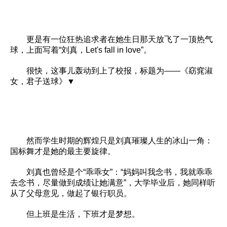
更是有一位狂热追求者在她生日那天放飞了一顶热气
球，上面写着“刘真，Let's fall in love”。
很快，这事儿轰动到上了校报，标题为——《窈窕淑
女，君子送球》▼
然而学生时期的辉煌只是刘真璀璨人生的冰山一角：
国标舞才是她的最主要旋律。
刘真也曾经是个“乖乖女”：“妈妈叫我念书，我就乖乖
去念书，尽量做到成绩让她满意”，大学毕业后，她同样听
从了父母意见，做起了银行职员。
但上班是生活，下班才是梦想。