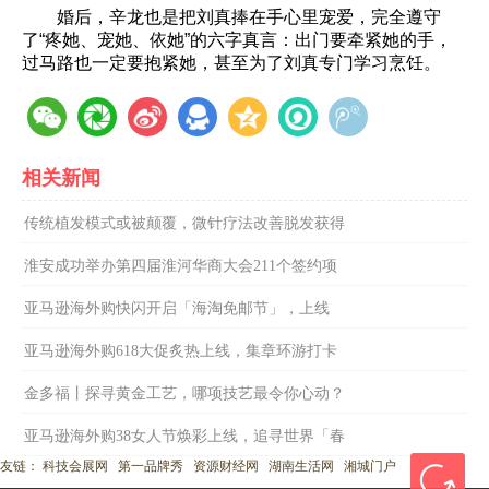
婚后，辛龙也是把刘真捧在手心里宠爱，完全遵守
了“疼她、宠她、依她”的六字真言：出门要牵紧她的手，
过马路也一定要抱紧她，甚至为了刘真专门学习烹饪。
相关新闻
传统植发模式或被颠覆，微针疗法改善脱发获得
淮安成功举办第四届淮河华商大会211个签约项
亚马逊海外购快闪开启「海淘免邮节」，上线
亚马逊海外购618大促炙热上线，集章环游打卡
金多福丨探寻黄金工艺，哪项技艺最令你心动？
亚马逊海外购38女人节焕彩上线，追寻世界「春
友链：
科技会展网
第一品牌秀
资源财经网
湖南生活网
湘城门户