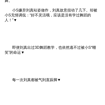
舞。
小S嫌弃刘真站姿做作，刘真故意扭动了几下。却被
小S无情调侃：“好不灵活哦，应该是没有学过舞蹈的
人！”▼
即便刘真出过3D舞蹈教学，也依然逃不过被小S“嘲
笑”的命运▼
每一次刘真都被气到直跺脚▼