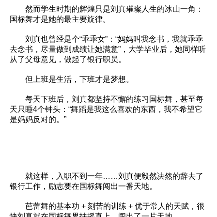
然而学生时期的辉煌只是刘真璀璨人生的冰山一角：
国标舞才是她的最主要旋律。
刘真也曾经是个“乖乖女”：“妈妈叫我念书，我就乖乖
去念书，尽量做到成绩让她满意”，大学毕业后，她同样听
从了父母意见，做起了银行职员。
但上班是生活，下班才是梦想。
每天下班后，刘真都坚持不懈的练习国标舞，甚至每
天只睡4个钟头：“舞蹈是我这么喜欢的东西，我不希望它
是妈妈反对的。”
就这样，入职不到一年……刘真便毅然决然的辞去了
银行工作，励志要在国标舞闯出一番天地。
芭蕾舞的基本功 + 刻苦的训练 + 优于常人的天赋，很
快刘真就在国标舞界扶摇直上，闯出了一片天地。