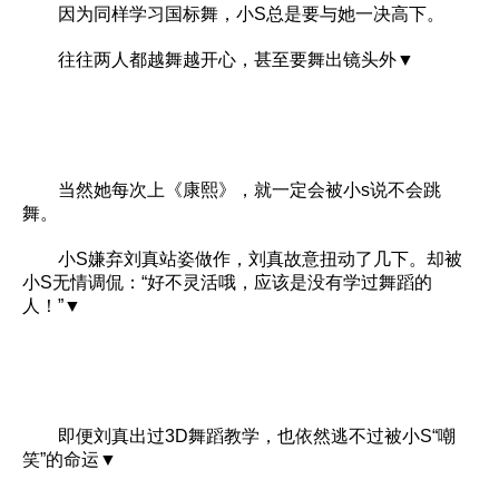
因为同样学习国标舞，小S总是要与她一决高下。
往往两人都越舞越开心，甚至要舞出镜头外▼
当然她每次上《康熙》，就一定会被小s说不会跳
舞。
小S嫌弃刘真站姿做作，刘真故意扭动了几下。却被
小S无情调侃：“好不灵活哦，应该是没有学过舞蹈的
人！”▼
即便刘真出过3D舞蹈教学，也依然逃不过被小S“嘲
笑”的命运▼