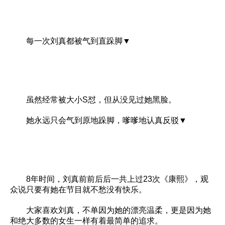
每一次刘真都被气到直跺脚▼
虽然经常被大小S怼，但从没见过她黑脸。
她永远只会气到原地跺脚，嗲嗲地认真反驳▼
8年时间，刘真前前后后一共上过23次《康熙》，观
众说只要有她在节目就不愁没有快乐。
大家喜欢刘真，不单因为她的漂亮温柔，更是因为她
和绝大多数的女生一样有着最简单的追求。