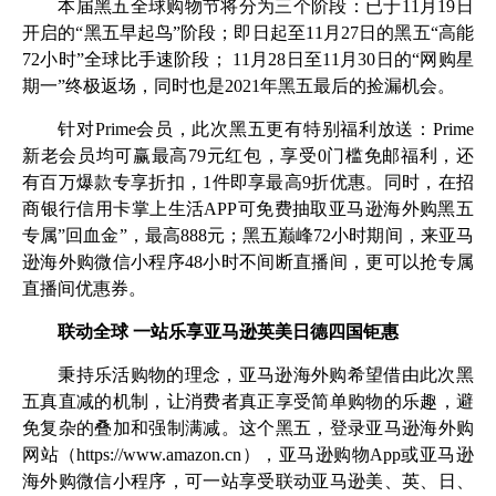
本届黑五全球购物节将分为三个阶段：已于11月19日
开启的“黑五早起鸟”阶段；即日起至11月27日的黑五“高能
72小时”全球比手速阶段； 11月28日至11月30日的“网购星
期一”终极返场，同时也是2021年黑五最后的捡漏机会。
针对Prime会员，此次黑五更有特别福利放送：Prime
新老会员均可赢最高79元红包，享受0门槛免邮福利，还
有百万爆款专享折扣，1件即享最高9折优惠。同时，在招
商银行信用卡掌上生活APP可免费抽取亚马逊海外购黑五
专属”回血金”，最高888元；黑五巅峰72小时期间，来亚马
逊海外购微信小程序48小时不间断直播间，更可以抢专属
直播间优惠券。
联动全球 一站乐享亚马逊英美日德四国钜惠
秉持乐活购物的理念，亚马逊海外购希望借由此次黑
五真直减的机制，让消费者真正享受简单购物的乐趣，避
免复杂的叠加和强制满减。这个黑五，登录亚马逊海外购
网站（https://www.amazon.cn），亚马逊购物App或亚马逊
海外购微信小程序，可一站享受联动亚马逊美、英、日、